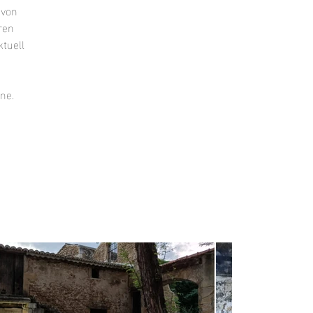
 von
ren
ktuell
ine.