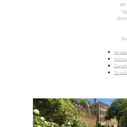
Mit
tä
Aufen
Bei
Angeb
Portra
Darum
So arb