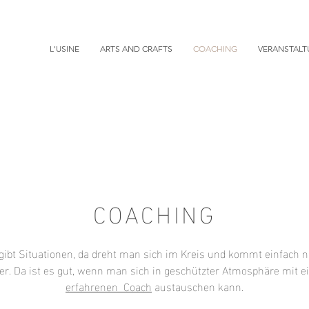
L'USINE
ARTS AND CRAFTS
COACHING
VERANSTAL
COACHING
gibt Situationen, da dreht man sich im Kreis und kommt einfach n
er. Da ist es gut, wenn man sich in geschützter Atmosphäre mit 
erfahrenen Coach
austauschen kann.