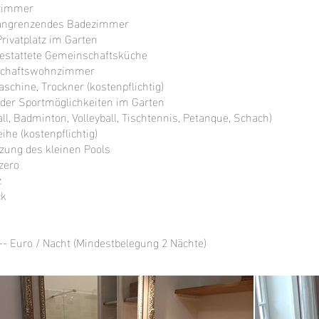
fzimmer
t angrenzendes Badezimmer
Privatplatz im Garten
sgestattete Gemeinschaftsküche
schaftswohnzimmer
chine, Trockner (kostenpflichtig)
 der Sportmöglichkeiten im Garten
l, Badminton, Volleyball, Tischtennis, Petanque, Schach)
eihe (kostenpflichtig)
zung des kleinen Pools
azero
z
k​
,-- Euro / Nacht (Mindestbelegung 2 Nächte)