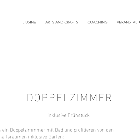
L'USINE
ARTS AND CRAFTS
COACHING
VERANSTAL
DOPPELZIMMER
inklusive Frühstück
n ein Doppelzimmmer mit Bad und profitieren von den
aftsräumen inklusive Garten: