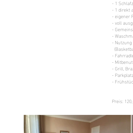
- 1 Schla
- 1 direk
- eigener 
- voll au
- Gemein
- Waschmas
- Nutzung
(Basketbal
- Fahrradl
- Mitbenut
- Grill, Br
- Parkplat
- Frühstüc
Preis: 120